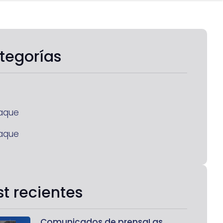
tegorías
aque
aque
st recientes
Comunicados de prensaLas