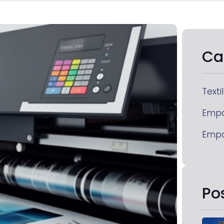
Ca
Textil
Emp
Emp
Po