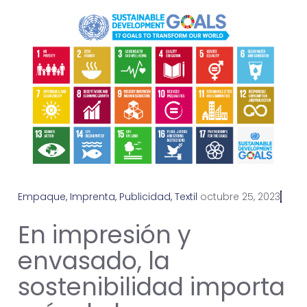
Empaque
,
Imprenta
,
Publicidad
,
Textil
o
c
t
u
b
r
e
2
5
,
2
0
2
3
En impresión y
envasado, la
sostenibilidad importa