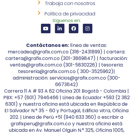
Trabaja con nosotros
Política de privacidad
Síguenos en:
Contáctanos en:
línea de ventas:
mercadeo@grafix.com.co (318-2431899) | cartera:
cartera@grafix.com.co (301-3869847) | facturación:
ventas@grafix.com.co (301-5830226) | tesoreria:
tesoreria@grafix.com.co ( 300-3525962)|
administración: servicios@grafix.com.co (300-
6673642)
Carrera 11 A # 93 A 62 Oficina 201 Bogotá - Colombia |
PBX: +57 (601) 7946466 | Linea de Ecuador +593 (2 382
6301) y nuestra oficina está ubicada en República de
El Salvador N.° 35 - 60 y Portugal, Edificio vitra, Oficina
202. | Linea de Perú +51 (940 633 360) o escribir a
grafixperu@grafix.com.co y nuestra oficina está
ubicada en Av. Manuel Olguin N.° 325, Oficina 1005,