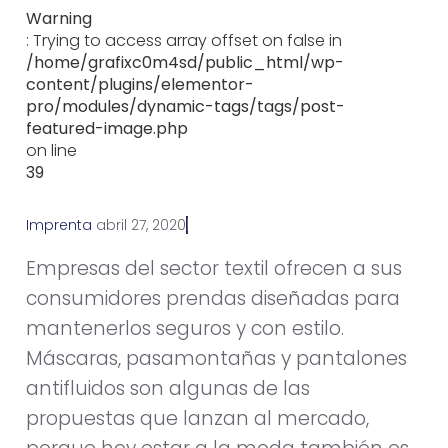
Warning
: Trying to access array offset on false in
/home/grafixc0m4sd/public_html/wp-
content/plugins/elementor-
pro/modules/dynamic-tags/tags/post-
featured-image.php
on line
39
Imprenta
a
b
r
i
l
2
7
,
2
0
2
0
Empresas del sector textil ofrecen a sus
consumidores prendas diseñadas para
mantenerlos seguros y con estilo.
Máscaras, pasamontañas y pantalones
antifluidos son algunas de las
propuestas que lanzan al mercado,