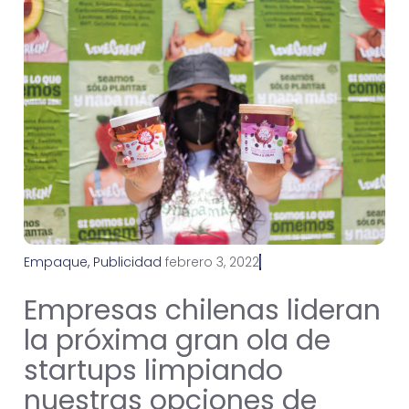
Empaque
,
Publicidad
f
e
b
r
e
r
o
3
,
2
0
2
2
Empresas chilenas lideran
la próxima gran ola de
startups limpiando
nuestras opciones de