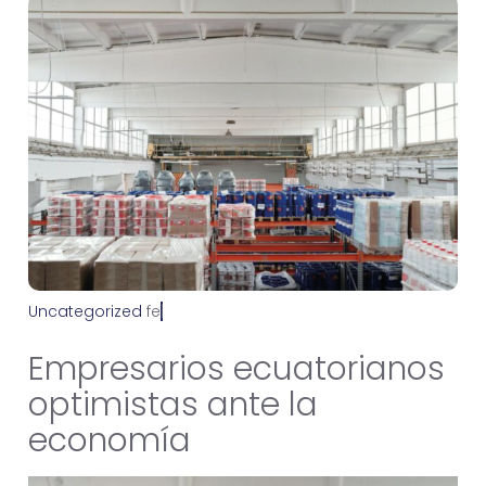
Uncategorized
f
e
b
r
e
r
o
2
2
,
2
0
2
2
Empresarios ecuatorianos
optimistas ante la
economía