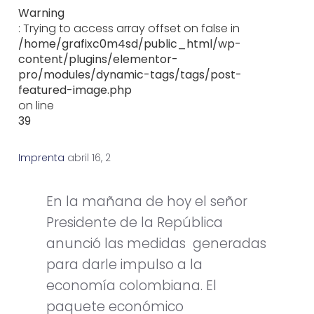
Warning
: Trying to access array offset on false in
/home/grafixc0m4sd/public_html/wp-
content/plugins/elementor-
pro/modules/dynamic-tags/tags/post-
featured-image.php
on line
39
Imprenta
a
b
r
i
l
1
6
,
2
0
1
3
En la mañana de hoy el señor
Presidente de la República
anunció las medidas generadas
para darle impulso a la
economía colombiana. El
paquete económico