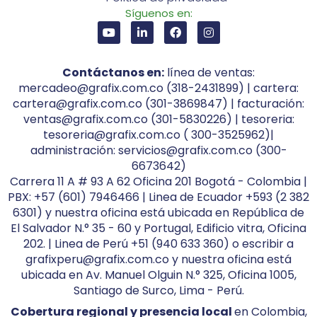
Síguenos en:
Contáctanos en:
línea de ventas:
mercadeo@grafix.com.co (318-2431899) | cartera:
cartera@grafix.com.co (301-3869847) | facturación:
ventas@grafix.com.co (301-5830226) | tesoreria:
tesoreria@grafix.com.co ( 300-3525962)|
administración: servicios@grafix.com.co (300-
6673642)
Carrera 11 A # 93 A 62 Oficina 201 Bogotá - Colombia |
PBX: +57 (601) 7946466 | Linea de Ecuador +593 (2 382
6301) y nuestra oficina está ubicada en República de
El Salvador N.° 35 - 60 y Portugal, Edificio vitra, Oficina
202. | Linea de Perú +51 (940 633 360) o escribir a
grafixperu@grafix.com.co y nuestra oficina está
ubicada en Av. Manuel Olguin N.° 325, Oficina 1005,
Santiago de Surco, Lima - Perú.
Cobertura regional y presencia local
en Colombia,