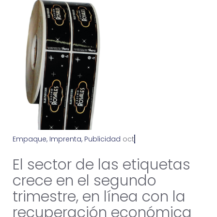
Empaque
,
Imprenta
,
Publicidad
o
c
t
u
b
r
e
2
1
,
2
0
2
1
El sector de las etiquetas
crece en el segundo
trimestre, en línea con la
recuperación económica