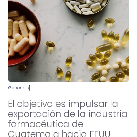
General
s
e
p
t
i
e
m
b
r
e
8
,
2
0
2
3
El objetivo es impulsar la
exportación de la industria
farmacéutica de
Guatemala hacia EEUU