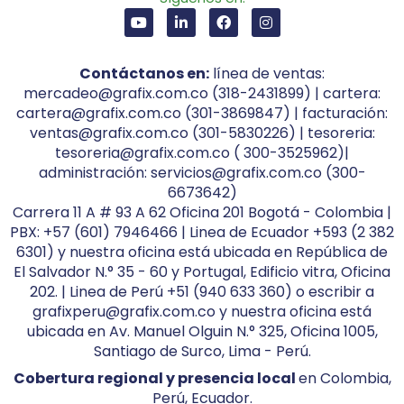
Contáctanos en:
línea de ventas:
mercadeo@grafix.com.co (318-2431899) | cartera:
cartera@grafix.com.co (301-3869847) | facturación:
ventas@grafix.com.co (301-5830226) | tesoreria:
tesoreria@grafix.com.co ( 300-3525962)|
administración: servicios@grafix.com.co (300-
6673642)
Carrera 11 A # 93 A 62 Oficina 201 Bogotá - Colombia |
PBX: +57 (601) 7946466 | Linea de Ecuador +593 (2 382
6301) y nuestra oficina está ubicada en República de
El Salvador N.° 35 - 60 y Portugal, Edificio vitra, Oficina
202. | Linea de Perú +51 (940 633 360) o escribir a
grafixperu@grafix.com.co y nuestra oficina está
ubicada en Av. Manuel Olguin N.° 325, Oficina 1005,
Santiago de Surco, Lima - Perú.
Cobertura regional y presencia local
en Colombia,
Perú, Ecuador.