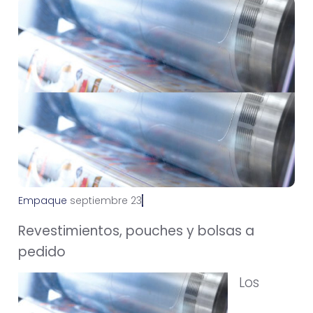
Empaque
s
e
p
t
i
e
m
b
r
e
2
3
,
2
0
2
1
Revestimientos, pouches y bolsas a
pedido
Los