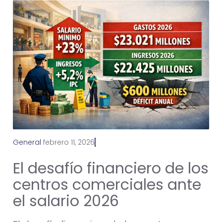
General
f
e
b
r
e
r
o
1
1
,
2
0
2
6
El desafío financiero de los
centros comerciales ante
el salario 2026