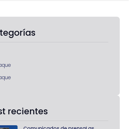
tegorías
aque
aque
st recientes
Comunicados de prensaLas