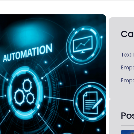
Ca
Textil
Emp
Emp
Po