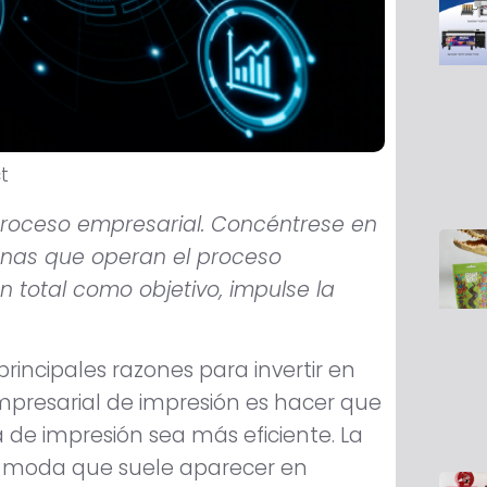
c
t
u
b
r
e
7
,
2
0
2
1
proceso empresarial. Concéntrese en
sonas que operan el proceso
 total como objetivo, impulse la
principales razones para invertir en
mpresarial de impresión es hacer que
de impresión sea más eficiente. La
 moda que suele aparecer en