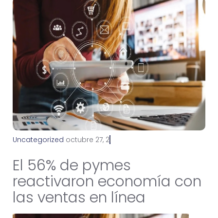
Uncategorized
o
c
t
u
b
r
e
2
7
,
2
0
2
1
El 56% de pymes
reactivaron economía con
las ventas en línea