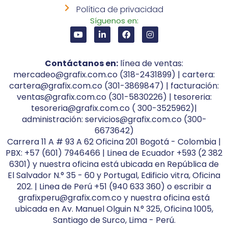
Política de privacidad
Síguenos en:
Contáctanos en:
línea de ventas:
mercadeo@grafix.com.co (318-2431899) | cartera:
cartera@grafix.com.co (301-3869847) | facturación:
ventas@grafix.com.co (301-5830226) | tesoreria:
tesoreria@grafix.com.co ( 300-3525962)|
administración: servicios@grafix.com.co (300-
6673642)
Carrera 11 A # 93 A 62 Oficina 201 Bogotá - Colombia |
PBX: +57 (601) 7946466 | Linea de Ecuador +593 (2 382
6301) y nuestra oficina está ubicada en República de
El Salvador N.° 35 - 60 y Portugal, Edificio vitra, Oficina
202. | Linea de Perú +51 (940 633 360) o escribir a
grafixperu@grafix.com.co y nuestra oficina está
ubicada en Av. Manuel Olguin N.° 325, Oficina 1005,
Santiago de Surco, Lima - Perú.