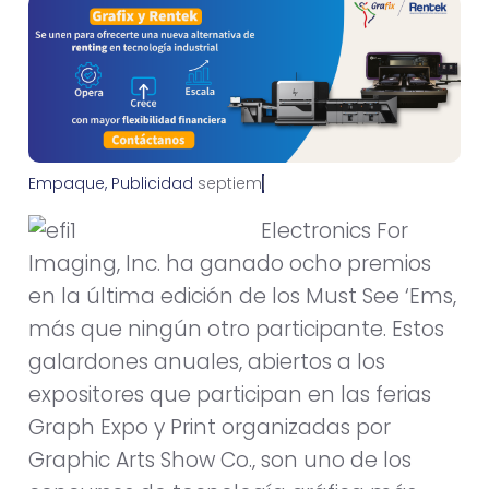
Empaque
,
Publicidad
s
e
p
t
i
e
m
b
r
e
2
8
,
2
0
1
6
Electronics For
Imaging, Inc. ha ganado ocho premios
en la última edición de los Must See ‘Ems,
más que ningún otro participante. Estos
galardones anuales, abiertos a los
expositores que participan en las ferias
Graph Expo y Print organizadas por
Graphic Arts Show Co., son uno de los