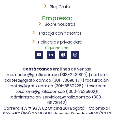
BlogGrafix
Empresa:
Sobre nosotros
Trabaja con nosotros
Política de privacidad
Síguenos en:
Contáctanos en:
línea de ventas:
mercadeo@grafix.com.co (318-2431899) | cartera:
cartera@grafix.com.co (301-3869847) | facturación:
ventas@grafix.com.co (301-5830226) | tesoreria:
tesoreria@grafix.com.co ( 300-3525962)|
administración: servicios@grafix.com.co (300-
6673642)
Carrera 11 A # 93 A 62 Oficina 201 Bogotá - Colombia |
PBX: +57 (601) 7946466 | Linea de Ecuador +593 (2 382