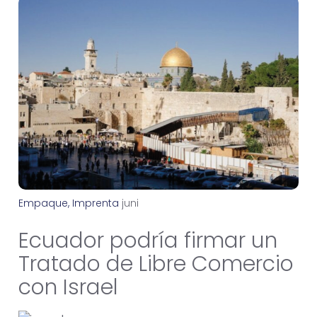
Empaque
,
Imprenta
j
u
n
i
o
6
,
2
0
2
2
Ecuador podría firmar un
Tratado de Libre Comercio
con Israel