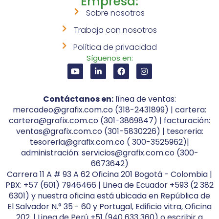
Empresa:
Sobre nosotros
Trabaja con nosotros
Política de privacidad
Síguenos en:
Contáctanos en:
línea de ventas:
mercadeo@grafix.com.co (318-2431899) | cartera:
cartera@grafix.com.co (301-3869847) | facturación:
ventas@grafix.com.co (301-5830226) | tesoreria:
tesoreria@grafix.com.co ( 300-3525962)|
administración: servicios@grafix.com.co (300-
6673642)
Carrera 11 A # 93 A 62 Oficina 201 Bogotá - Colombia |
PBX: +57 (601) 7946466 | Linea de Ecuador +593 (2 382
6301) y nuestra oficina está ubicada en República de
El Salvador N.° 35 - 60 y Portugal, Edificio vitra, Oficina
202. | Linea de Perú +51 (940 633 360) o escribir a