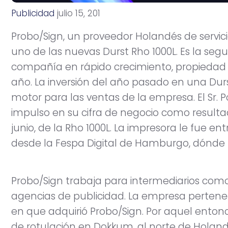
Publicidad
j
u
l
i
o
1
5
,
2
0
1
1
Probo/Sign, un proveedor Holandés de servici
uno de las nuevas Durst Rho 1000L. Es la se
compañía en rápido crecimiento, propiedad d
año. La inversión del año pasado en una Dur
motor para las ventas de la empresa. El Sr.
impulso en su cifra de negocio como resultado
junio, de la Rho 1000L. La impresora le fue 
desde la Fespa Digital de Hamburgo, dónde 
Probo/Sign trabaja para intermediarios como 
agencias de publicidad. La empresa pertene
en que adquirió Probo/Sign. Por aquel enton
de rotulación en Dokkum, al norte de Hola