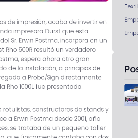
Textil
Emp
os de impresión, acaba de invertir en
gunda impresora Durst que esta
Emp
el Sr. Erwin Postma, incorpora en un
st Rho 500R resultó un verdadero
 Postma, espera ahora otro gran
Po
 de la instalación, a principios de
entregada a Probo/Sign directamente
la Rho 1000L fue presentada.
rotulistas, constructores de stands y
ce a Erwin Postma desde 2001, año
ces, se trataba de un pequeño taller
nda, que únicamente contaba con dos