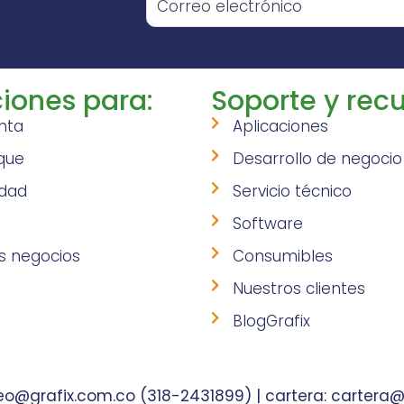
iones para:
Soporte y recu
nta
Aplicaciones
que
Desarrollo de negocio
idad
Servicio técnico
Software
s negocios
Consumibles
Nuestros clientes
BlogGrafix
o@grafix.com.co (318-2431899) | cartera: cartera@