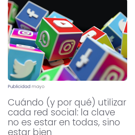
Publicidad
m
a
y
o
6
,
2
0
2
6
Cuándo (y por qué) utilizar
cada red social: la clave
no es estar en todas, sino
estar bien