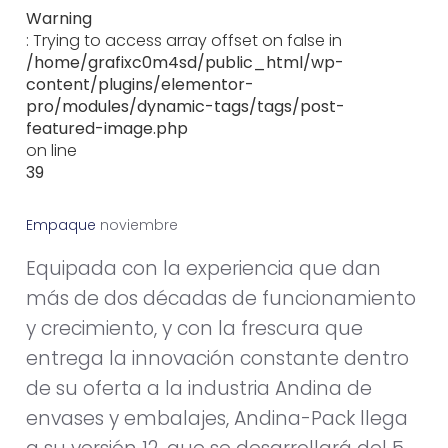
Warning
: Trying to access array offset on false in
/home/grafixc0m4sd/public_html/wp-
content/plugins/elementor-
pro/modules/dynamic-tags/tags/post-
featured-image.php
on line
39
Empaque
n
o
v
i
e
m
b
r
e
1
,
2
0
1
3
Equipada con la experiencia que dan
más de dos décadas de funcionamiento
y crecimiento, y con la frescura que
entrega la innovación constante dentro
de su oferta a la industria Andina de
envases y embalajes, Andina-Pack llega