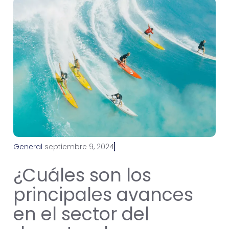
General
s
e
p
t
i
e
m
b
r
e
9
,
2
0
2
4
¿Cuáles son los
principales avances
en el sector del