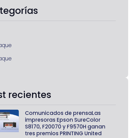
tegorías
aque
aque
st recientes
Comunicados de prensaLas
impresoras Epson SureColor
S8170, F20070 y F9570H ganan
tres premios PRINTING United