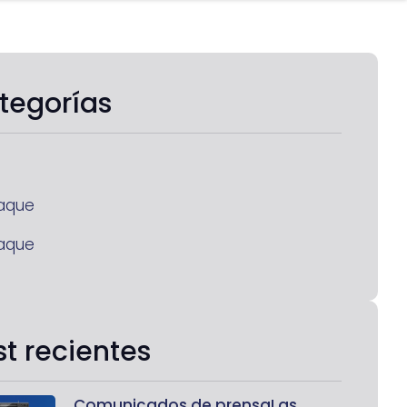
tegorías
aque
aque
st recientes
Comunicados de prensaLas