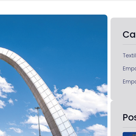
Ca
Textil
Emp
Emp
Po