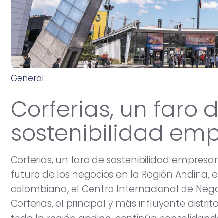
General
a
g
o
s
t
o
2
8
,
2
0
2
5
Corferias, un faro 
sostenibilidad emp
Corferias, un faro de sostenibilidad empresar
futuro de los negocios en la Región Andina, e
colombiana, el Centro Internacional de Nego
Corferias, el principal y más influyente distri