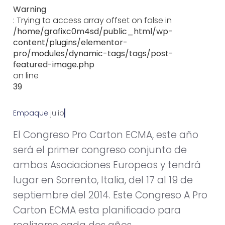
Warning
: Trying to access array offset on false in
/home/grafixc0m4sd/public_html/wp-
content/plugins/elementor-
pro/modules/dynamic-tags/tags/post-
featured-image.php
on line
39
Empaque
j
u
l
i
o
2
4
,
2
0
1
4
El Congreso Pro Carton ECMA, este año
será el primer congreso conjunto de
ambas Asociaciones Europeas y tendrá
lugar en Sorrento, Italia, del 17 al 19 de
septiembre del 2014. Este Congreso A Pro
Carton ECMA esta planificado para