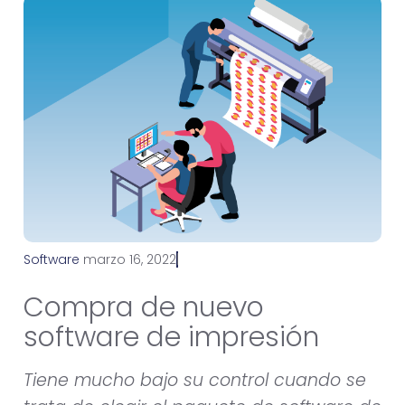
Software
m
a
r
z
o
1
6
,
2
0
2
2
Compra de nuevo
software de impresión
Tiene mucho bajo su control cuando se