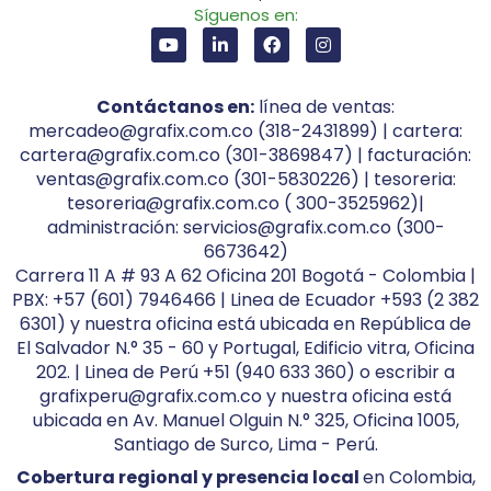
Síguenos en:
Contáctanos en:
línea de ventas:
mercadeo@grafix.com.co (318-2431899) | cartera:
cartera@grafix.com.co (301-3869847) | facturación:
ventas@grafix.com.co (301-5830226) | tesoreria:
tesoreria@grafix.com.co ( 300-3525962)|
administración: servicios@grafix.com.co (300-
6673642)
Carrera 11 A # 93 A 62 Oficina 201 Bogotá - Colombia |
PBX: +57 (601) 7946466 | Linea de Ecuador +593 (2 382
6301) y nuestra oficina está ubicada en República de
El Salvador N.° 35 - 60 y Portugal, Edificio vitra, Oficina
202. | Linea de Perú +51 (940 633 360) o escribir a
grafixperu@grafix.com.co y nuestra oficina está
ubicada en Av. Manuel Olguin N.° 325, Oficina 1005,
Santiago de Surco, Lima - Perú.
Cobertura regional y presencia local
en Colombia,