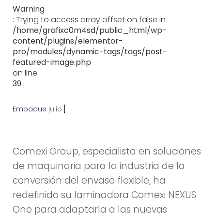
Warning
: Trying to access array offset on false in
/home/grafixc0m4sd/public_html/wp-
content/plugins/elementor-
pro/modules/dynamic-tags/tags/post-
featured-image.php
on line
39
Empaque
j
u
l
i
o
2
5
,
2
0
1
4
Comexi Group, especialista en soluciones
de maquinaria para la industria de la
conversión del envase flexible, ha
redefinido su laminadora Comexi NEXUS
One para adaptarla a las nuevas