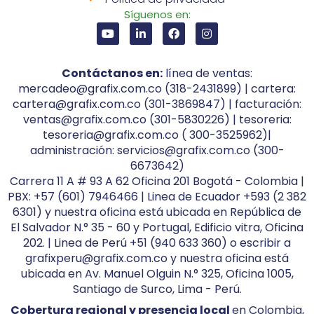
Síguenos en:
Contáctanos en:
línea de ventas:
mercadeo@grafix.com.co (318-2431899) | cartera:
cartera@grafix.com.co (301-3869847) | facturación:
ventas@grafix.com.co (301-5830226) | tesoreria:
tesoreria@grafix.com.co ( 300-3525962)|
administración: servicios@grafix.com.co (300-
6673642)
Carrera 11 A # 93 A 62 Oficina 201 Bogotá - Colombia |
PBX: +57 (601) 7946466 | Linea de Ecuador +593 (2 382
6301) y nuestra oficina está ubicada en República de
El Salvador N.° 35 - 60 y Portugal, Edificio vitra, Oficina
202. | Linea de Perú +51 (940 633 360) o escribir a
grafixperu@grafix.com.co y nuestra oficina está
ubicada en Av. Manuel Olguin N.° 325, Oficina 1005,
Santiago de Surco, Lima - Perú.
Cobertura regional y presencia local
en Colombia,