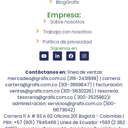
BlogGrafix
Empresa:
Sobre nosotros
Trabaja con nosotros
Política de privacidad
Síguenos en:
Contáctanos en:
línea de ventas:
mercadeo@grafix.com.co (318-2431899) | cartera:
cartera@grafix.com.co (301-3869847) | facturación:
ventas@grafix.com.co (301-5830226) | tesoreria:
tesoreria@grafix.com.co ( 300-3525962)|
administración: servicios@grafix.com.co (300-
6673642)
Carrera 11 A # 93 A 62 Oficina 201 Bogotá - Colombia |
PBX: +57 (601) 7946466 | Linea de Ecuador +593 (2 382