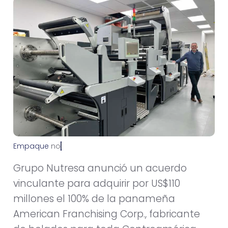
Empaque
n
o
v
i
e
m
b
r
e
1
,
2
0
1
2
Grupo Nutresa anunció un acuerdo
vinculante para adquirir por US$110
millones el 100% de la panameña
American Franchising Corp., fabricante