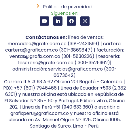
Política de privacidad
Síguenos en:
Contáctanos en:
línea de ventas:
mercadeo@grafix.com.co (318-2431899) | cartera:
cartera@grafix.com.co (301-3869847) | facturación:
ventas@grafix.com.co (301-5830226) | tesoreria:
tesoreria@grafix.com.co ( 300-3525962)|
administración: servicios@grafix.com.co (300-
6673642)
Carrera 11 A # 93 A 62 Oficina 201 Bogotá - Colombia |
PBX: +57 (601) 7946466 | Linea de Ecuador +593 (2 382
6301) y nuestra oficina está ubicada en República de
El Salvador N.° 35 - 60 y Portugal, Edificio vitra, Oficina
202. | Linea de Perú +51 (940 633 360) o escribir a
grafixperu@grafix.com.co y nuestra oficina está
ubicada en Av. Manuel Olguin N.° 325, Oficina 1005,
Santiago de Surco, Lima - Perú.