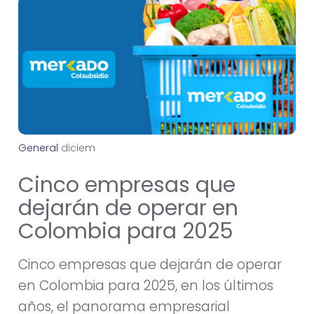
General
d
i
c
i
e
m
b
r
e
2
8
,
2
0
2
4
Cinco empresas que
dejarán de operar en
Colombia para 2025
Cinco empresas que dejarán de operar
en Colombia para 2025, en los últimos
años, el panorama empresarial