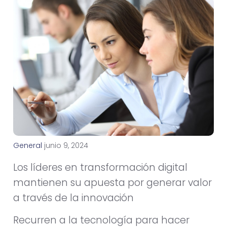
General
j
u
n
i
o
9
,
2
0
2
4
Los líderes en transformación digital
mantienen su apuesta por generar valor
a través de la innovación
Recurren a la tecnología para hacer