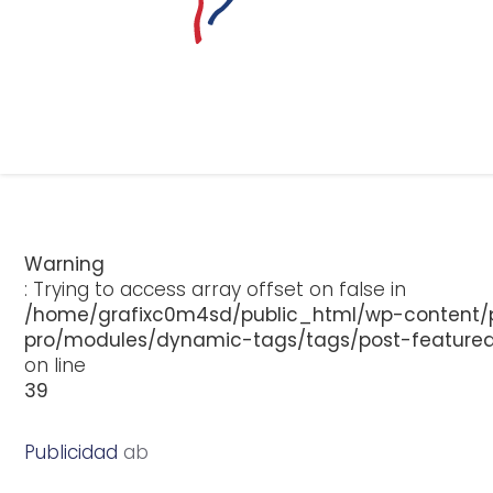
Warning
: Trying to access array offset on false in
/home/grafixc0m4sd/public_html/wp-content/p
pro/modules/dynamic-tags/tags/post-feature
on line
39
Publicidad
a
b
r
i
l
1
,
2
0
1
5