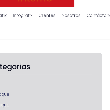
afix
Infografix
Clientes
Nosotros
Contáctan
tegorías
aque
aque