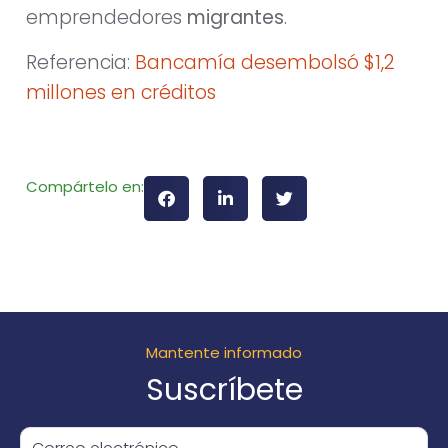
emprendedores
migrantes
.
Referencia:
Bancamía desembolsó $1,2
millones en créditos
Compártelo en:
Mantente informado
Suscríbete