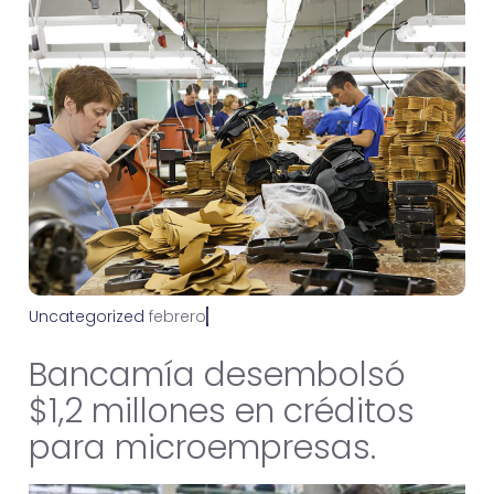
Uncategorized
f
e
b
r
e
r
o
8
,
2
0
2
2
Bancamía desembolsó
$1,2 millones en créditos
para microempresas.