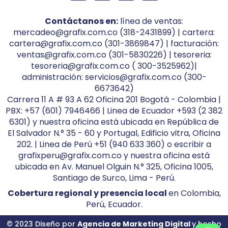
Contáctanos en:
línea de ventas:
mercadeo@grafix.com.co (318-2431899) | cartera:
cartera@grafix.com.co (301-3869847) | facturación:
ventas@grafix.com.co (301-5830226) | tesoreria:
tesoreria@grafix.com.co ( 300-3525962)|
administración: servicios@grafix.com.co (300-
6673642)
Carrera 11 A # 93 A 62 Oficina 201 Bogotá - Colombia |
PBX: +57 (601) 7946466 | Linea de Ecuador +593 (2 382
6301) y nuestra oficina está ubicada en República de
El Salvador N.° 35 - 60 y Portugal, Edificio vitra, Oficina
202. | Linea de Perú +51 (940 633 360) o escribir a
grafixperu@grafix.com.co y nuestra oficina está
ubicada en Av. Manuel Olguin N.° 325, Oficina 1005,
Santiago de Surco, Lima - Perú.
Cobertura regional y presencia local
en Colombia,
Perú, Ecuador.
© 2023 Diseño por
Agencia de Marketing Digital
y hecho