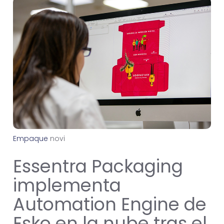
Empaque
n
o
v
i
e
m
b
r
e
2
4
,
2
0
2
1
Essentra Packaging
implementa
Automation Engine de
Esko en la nube tras el