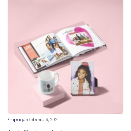
Empaque
f
e
b
r
e
r
o
9
,
2
0
2
1