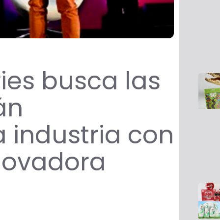
ies busca las
án
 industria con
nnovadora