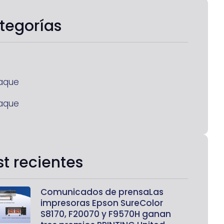
tegorías
aque
aque
st recientes
Comunicados de prensaLas
impresoras Epson SureColor
S8170, F20070 y F9570H ganan