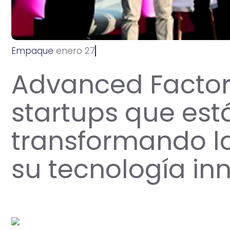
Empaque
e
n
e
r
o
2
7
,
2
0
2
4
Advanced Factor
startups que est
transformando la
su tecnología i