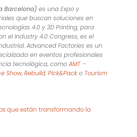
ira Barcelona)
es una Expo y
riales que buscan soluciones en
ecnologías 4.0 y 3D Printing, para
on el Industry 4.0 Congress, es el
dustrial. Advanced Factories es un
ializada en eventos profesionales
encia tecnológica, como
AMT –
ise Show
,
Rebuild
,
Pick&Pack
o
Tourism
ups que están transformando la