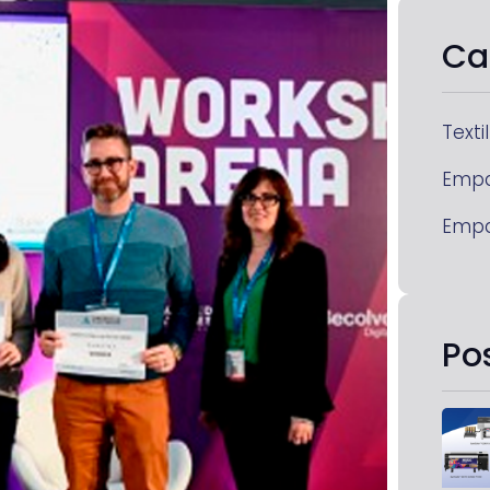
Ca
Textil
Emp
Emp
Po