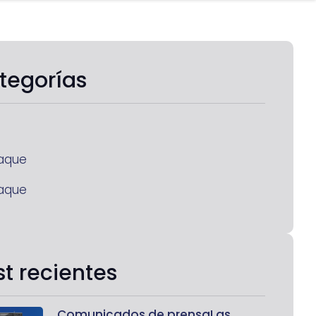
tegorías
aque
aque
st recientes
Comunicados de prensaLas