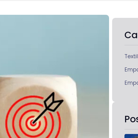
Ca
Textil
Emp
Emp
Po