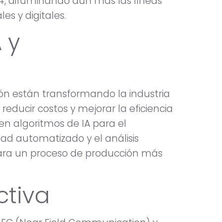
4, difuminando aún más las líneas
es y digitales.
 y
ación están transformando la industria
 reducir costos y mejorar la eficiencia
en algoritmos de IA para el
dad automatizado y el análisis
para un proceso de producción más
ctiva