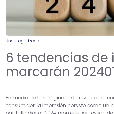
Uncategorized
a
g
o
s
t
o
1
7
,
2
0
2
4
6 tendencias de
marcarán 20240
En medio de la vorágine de la revolución te
consumidor, la impresión persiste como un m
pantalla digital. 2024 promete ser testigo d