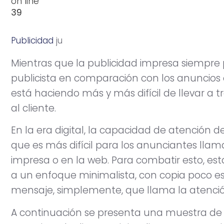
on line
39
Publicidad
j
u
l
i
o
2
2
,
2
0
1
1
Mientras que la publicidad impresa siempre 
publicista en comparación con los anuncios 
está haciendo más y más difícil de llevar a t
al cliente.
En la era digital, la capacidad de atención 
que es más difícil para los anunciantes llam
impresa o en la web. Para combatir esto, es
a un enfoque minimalista, con copia poco e
mensaje, simplemente, que llama la atenció
A continuación se presenta una muestra de 